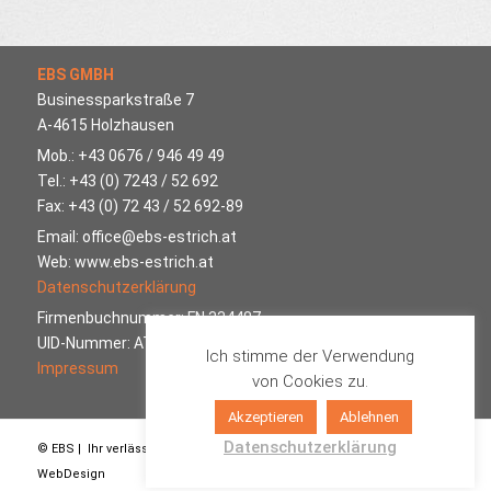
EBS GMBH
Businessparkstraße 7
A-4615 Holzhausen
Mob.: +43 0676 / 946 49 49
Tel.: +43 (0) 7243 / 52 692
Fax: +43 (0) 72 43 / 52 692-89
Email: office@ebs-estrich.at
Web: www.ebs-estrich.at
Datenschutzerklärung
Firmenbuchnummer: FN 334487
UID-Nummer: ATU65293513
Ich stimme der Verwendung
Impressum
von Cookies zu.
Akzeptieren
Ablehnen
Datenschutzerklärung
© EBS | Ihr verlässlicher Partner für Ihr Bauvorhaben Made by IPC |
WebDesign