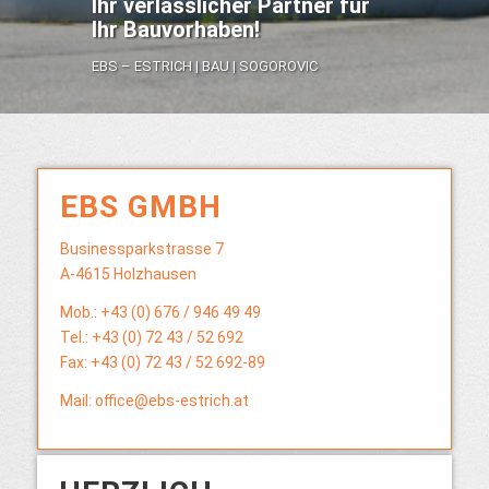
Ihr verlässlicher Partner für
Ihr Bauvorhaben!
EBS – ESTRICH | BAU | SOGOROVIC
EBS GMBH
Businessparkstrasse 7
A-4615 Holzhausen
Mob.: +43 (0) 676 / 946 49 49
Tel.: +43 (0) 72 43 / 52 692
Fax: +43 (0) 72 43 / 52 692-89
Mail:
office@ebs-estrich.at